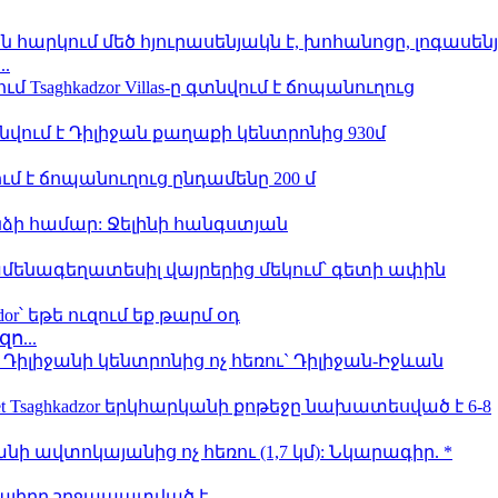
...
զո
...